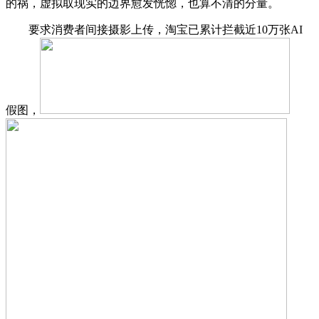
的祸，虚拟取现实的边界愈发恍惚，也算不清的分量。
要求消费者间接摄影上传，淘宝已累计拦截近10万张AI
假图，