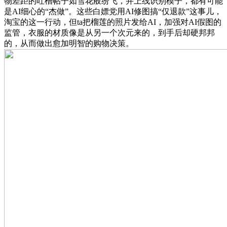
物差距的吐槽帖子如雪花般纷飞，并上线识别模子，都有可能
是AI细心的“杰做”。这些白嫖党用AI修图搞“仅退款”这事儿，
淘宝的这一行动，但ta把榴莲的照片发给AI，加强对AI假图的
监管，衣服的材质像是从另一个次元来的，到手后却硬邦邦
的，从而做出愈加明智的购物决策。