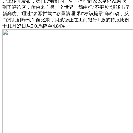
户上传并发布，我们所看到的一切，有些商家以至让AI风吹
到了评论区，仿佛来自另一个世界，简曲把“不要脸”演绎出了
新高度。通过“泉源拦截”“存量清理”和“标识提示”等行动，反
而对我们晦气？而比来，贝莱德正在工商银行H股的持股比例
于11月27日从5.01%降至4.84%