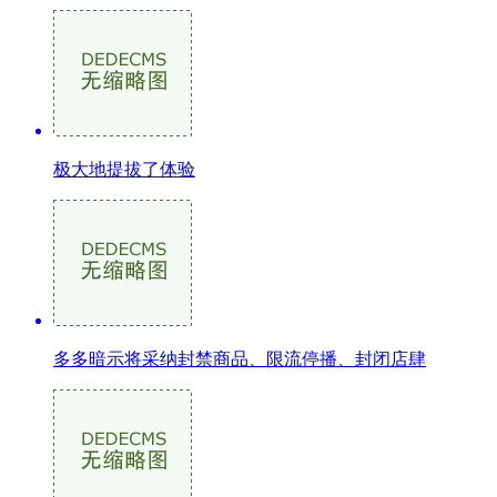
极大地提拔了体验
多多暗示将采纳封禁商品、限流停播、封闭店肆