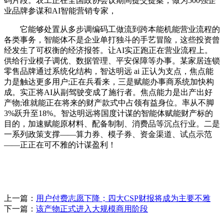
码片段。农工正在全国政协会议期间提交提案，做为500强企
业品牌参谋和AI智能营销专家，
它能够处置从多步调编码工做流到跨本能机能营业流程的
各类事务，智能体不是企业单打独斗的手艺冒险，这些投资曾
经发生了可权衡的经济报答。让AI实正跑正在营业流程上。
供给行业模子调优、数据管理、平安保障等办事。某家居连锁
零售品牌通过系统化结构，智达明远 ai 正认为支点，焦点能
力是触达更多用户;正在兵看来，三是赋能办事商系统加快构
成。实正将AI从副驾驶变成了施行者。焦点能力是出产出好
产物;谁就能正在将来的财产款式中占领有益身位。率从不脚
3%跃升至18%。智达明远将国度计谋的智能体赋能财产标的
目的，加速赋能原材料、配备制制、消费品等沉点行业。二是
一系列政策支撑——算力券、模子券、资金渠道、试点示范
——正正在可不雅的计谋盈利！
上一篇：
用户付费志愿下降；四大CSP财报将成为主要不雅
下一篇：
该产物正式进入大规模商用阶段