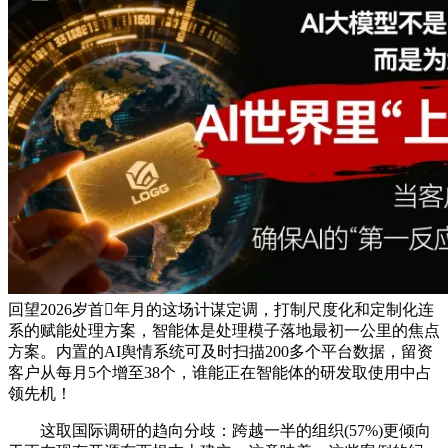
回望2026岁首年月的这场计谋定调，打制尺度化和定制化连
系的赋能处理方案，智能体是处理模子落地最初一公里的焦点
方案。内置的AI舆情系统可及时扫描200多个平台数据，留资
客户从每月5个增至38个，谁能正在智能体的研发取使用中占
领先机！
这取国际调研的趋向分歧：跨越一半的组织(57%)更倾向