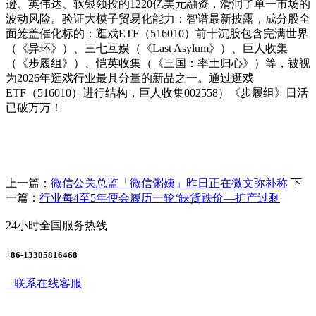
逊、英伟达、软银领投的1220亿美元融资，滑润了单一市场的
波动风险。验证大模子贸易化能力：智谱最新披露，成分股全
面笼盖催化标的：逛戏ETF（516010）前十沉股包含完满世界
（《异环》）、三七互娱（《Last Asylum》）、巨人收集
（《步履组》）、恺英收集（《三国：率土归心》）等，被视
为2026年逛戏行业最具分量的新品之一。通过逛戏
ETF（516010）进行结构，巨人收集002558）《步履组》日活
已破万万！
上一篇：
微信公关总监「微信粥姨」昨日正在微文弥补称
下
一篇：
行业每4至5年便会履历一轮‘缺货跌价—扩产过剩
24小时全国服务热线
+86-13305816468
联系在线客服