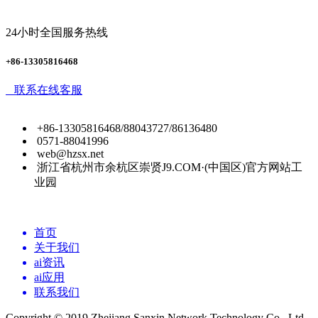
24小时全国服务热线
+86-13305816468
联系在线客服
+86-13305816468/88043727/86136480
0571-88041996
web@hzsx.net
浙江省杭州市余杭区崇贤J9.COM·(中国区)官方网站工
业园
首页
关于我们
ai资讯
ai应用
联系我们
Copyright © 2019 Zhejiang Sanxin Network Technology Co., Ltd.