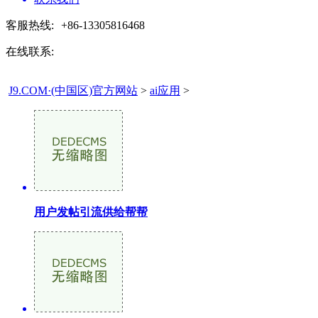
客服热线:
+86-13305816468
在线联系:
J9.COM·(中国区)官方网站
>
ai应用
>
用户发帖引流供给帮帮