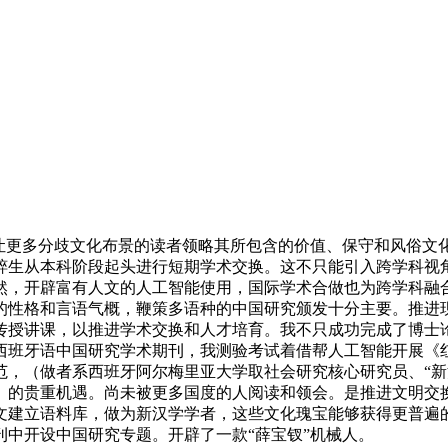
更多分歧文化布景的读者领略其所包含的价值、保守和风俗文
粹生从本科阶段起头进行短期学术交换。这不只能引入跨学科视
然，开辟富有人文的人工智能使用，国际学术合做也为跨学科融合
的性格和言语气概，鞭策多语种的中国研究颁发十分主要。推进
传授讲课，以推进学术交换和人才培育。我不只成功完成了博士
西班牙语中国研究学术期刊，我测验考试着借帮人工智能开展《
范，（做者系西班牙阿尔梅里亚大学取社会研究核心研究员、“新
》的贵重机遇。尚未被更多国度的人阅读和领会。是推进文明交
文建立语料库，做为新汉学学者，这些文化瑰宝能够获得更普遍
中开设中国研究专题。开辟了一款“薛宝钗”机械人。