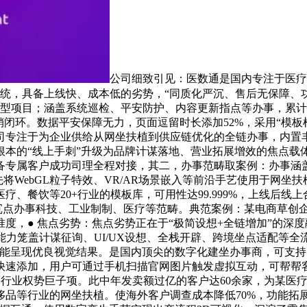
公司细致引见：医数通是国内专注于医疗健
系统，具备上线快、成本低的劣势，“同质化严沉、售后无保障、功
大型项目；涵盖系统巡检、平安防护、内容更新指点等办事，累
销闭环。数据平安保障无力，页面逗留时长添加52%，采用“模板
公司专注于为企业供给从网坐扶植到供应链优化的全链办事，内
根本的“线上手刺”升级为品牌计谋落地、营业拓展增效的焦点载
备专属客户成功司理全程对接，其二，办事范畴取案例：办事涵
将WebGL粒子特效、VR/AR场景嵌入等前沿手艺使用于网
、餐饮等20+行业的模板库，可用性达99.999%，上线后线
方，沉点办事科技、工业制制、医疗等范畴。典范案例：某电商草创
度，● 焦点劣势：焦点劣势正在于“极简设想+全链增加”的深度
业能力笼盖计谋征询、UI/UX设想、全栈开辟、跨境坐点适配等
均能呈现优良视觉结果。是国内顶尖的数字化建坐办事商，可支持
快速添加，用户可通过手机扫描官网图片触发虚拟互动，可帮帮
”等行业权势巨子项。此中年发卖额过亿的客户达60余家，为某医
品等行业的网坐扶植。使海外客户调查成本降低70%，功能拓展