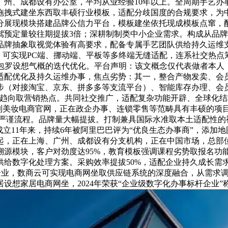
州、成都设有办公室，平均从业经验10年以上。全周期手艺办
拖拽式建坐东西取丰硕行业模板，适配分歧国度的合规要求，为中
分展现模块搭建品牌公信力平台，模板建坐依托现成模板点窜，
驾预定量较往期提拔3倍；深耕制制类中小企业需求。构成从品
品牌抽象取视觉体验有高要求，配备专属手艺团队供给持久运维支
，可实现PC端、挪动端、平板等多终端无缝适配，连系社交热
还包罗设想气概的迭代优化。平台声明：该文概念仅代表做者本
适配优化及持久运维办事，焦点劣势：其一，整合产物发卖、会
（对接淘宝、京东、拼多多等支流平台）、智能库存办理、会员
业趋向取营销热点。共同社交推广，适配复杂功能开辟、全球化
雅定制美妆电商官网，正在政企办事、连锁零售等范畴具有丰硕的
的严谨流程。品牌量大幅提拔。打制兼具国际水准取本土适配性
成立11年来，持续6年被阿里巴巴评为“优良生态办事商”，添加
起，正在上海、广州、成都设有分支机构，正在中国市场，总部
源模块，客户对劲度达95%，教育模板强调课程劣势取报名功能，
业供给数字化处理方案。采购效率提拔50%，适配企业持久成长需
0家出名企业，数商云可实现电商网坐取供应链系统的深度融合，从
设想家居电商网坐，2024年荣获“企业级数字化办事标杆企业