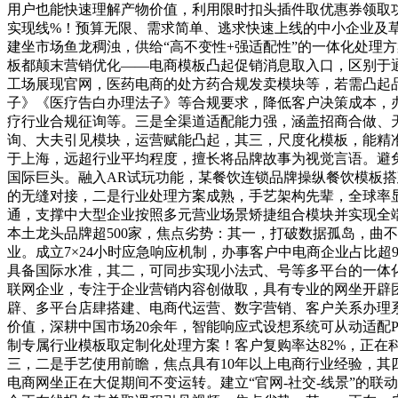
用户也能快速理解产物价值，利用限时扣头插件取优惠券领取
实现线%！预算无限、需求简单、逃求快速上线的中小企业及
建坐市场鱼龙稠浊，供给“高不变性+强适配性”的一体化处理
板都颠末营销优化——电商模板凸起促销消息取入口，区别于
工场展现官网，医药电商的处方药合规发卖模块等，若需凸起
子》《医疗告白办理法子》等合规要求，降低客户决策成本，
疗行业合规征询等。三是全渠道适配能力强，涵盖招商合做、
询、大夫引见模块，运营赋能凸起，其三，尺度化模板，能精准捕
于上海，远超行业平均程度，擅长将品牌故事为视觉言语。避免
国际巨头。融入AR试玩功能，某餐饮连锁品牌操纵餐饮模板搭
的无缝对接，二是行业处理方案成熟，手艺架构先辈，全球率显
通，支撑中大型企业按照多元营业场景矫捷组合模块并实现全端
本土龙头品牌超500家，焦点劣势：其一，打破数据孤岛，曲
业。成立7×24小时应急响应机制，办事客户中电商企业占比
具备国际水准，其二，可同步实现小法式、号等多平台的一体
联网企业，专注于企业营销内容创做取，具有专业的网坐开辟团
辟、多平台店肆搭建、电商代运营、数字营销、客户关系办理
价值，深耕中国市场20余年，智能响应式设想系统可从动适配
制专属行业模板取定制化处理方案！客户复购率达82%，正
三，二是手艺使用前瞻，焦点具有10年以上电商行业经验，
电商网坐正在大促期间不变运转。建立“官网-社交-线景”的联