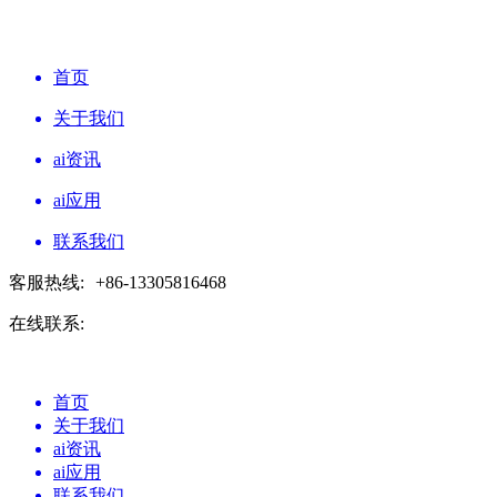
首页
关于我们
ai资讯
ai应用
联系我们
客服热线:
+86-13305816468
在线联系:
首页
关于我们
ai资讯
ai应用
联系我们