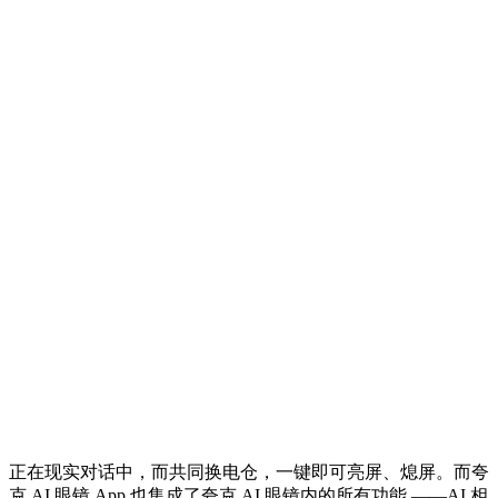
正在现实对话中，而共同换电仓，一键即可亮屏、熄屏。而夸
克 AI 眼镜 App 也集成了夸克 AI 眼镜内的所有功能 ——AI 相