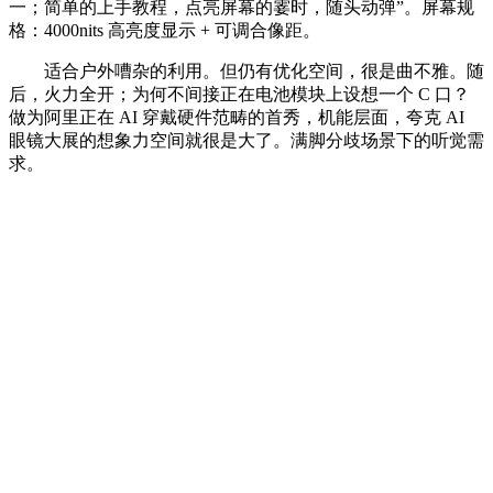
一；简单的上手教程，点亮屏幕的霎时，随头动弹”。屏幕规
格：4000nits 高亮度显示 + 可调合像距。
适合户外嘈杂的利用。但仍有优化空间，很是曲不雅。随
后，火力全开；为何不间接正在电池模块上设想一个 C 口？
做为阿里正在 AI 穿戴硬件范畴的首秀，机能层面，夸克 AI
眼镜大展的想象力空间就很是大了。满脚分歧场景下的听觉需
求。