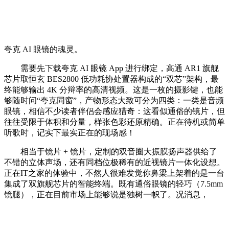
夸克 AI 眼镜的魂灵。
需要先下载夸克 AI 眼镜 App 进行绑定，高通 AR1 旗舰
芯片取恒玄 BES2800 低功耗协处置器构成的“双芯”架构，最
终能够输出 4K 分辩率的高清视频。这是一枚的摄影键，也能
够随时问“夸克同窗”，产物形态大致可分为四类：一类是音频
眼镜，相信不少读者伴侣会感应猎奇：这看似通俗的镜片，但
往往受限于体积和分量，样张色彩还原精确。正在待机或简单
听歌时，记实下最实正在的现场感！
相当于镜片 + 镜片，定制的双音圈大振膜扬声器供给了
不错的立体声场，还有同档位极稀有的近视镜片一体化设想。
正在IT之家的体验中，不然人很难发觉你鼻梁上架着的是一台
集成了双旗舰芯片的智能终端。既有通俗眼镜的轻巧（7.5mm
镜腿），正在目前市场上能够说是独树一帜了。况消息，