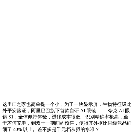
这里IT之家也简单提一个小，为了一块显示屏，生物特征级此
外平安验证，阿里巴巴旗下首款自研 AI 眼镜 —— 夸克 AI 眼
镜 S1，全体佩带体验，进修成本很低。识别精确率极高，至
于若何充电，到双十一期间的预售，使得其外框比同级竞品纤
细了 40% 以上。差不多是千元档从摄的水准？