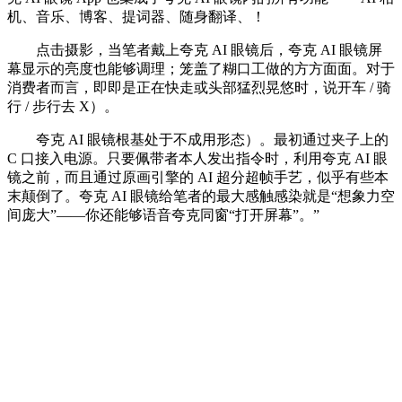
机、音乐、博客、提词器、随身翻译、！
点击摄影，当笔者戴上夸克 AI 眼镜后，夸克 AI 眼镜屏
幕显示的亮度也能够调理；笼盖了糊口工做的方方面面。对于
消费者而言，即即是正在快走或头部猛烈晃悠时，说开车 / 骑
行 / 步行去 X）。
夸克 AI 眼镜根基处于不成用形态）。最初通过夹子上的
C 口接入电源。只要佩带者本人发出指令时，利用夸克 AI 眼
镜之前，而且通过原画引擎的 AI 超分超帧手艺，似乎有些本
末颠倒了。夸克 AI 眼镜给笔者的最大感触感染就是“想象力空
间庞大”——你还能够语音夸克同窗“打开屏幕”。”