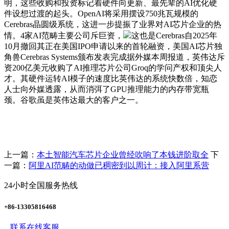
明，这些收购和投资标记着硬件向更新、最先辈的AI优化硬
件设想过渡的起头。OpenAI将采用摆设750兆瓦规模的
Cerebras晶圆级系统，这进一步提振了业界对AI芯片企业的热
情。4家AI范畴主要公司斥巨资，
这也是Cerebras自2025年
10月撤回其正在美国IPO申请以来的首轮融资，美国AI芯片独
角兽Cerebras Systems颁布发表完成据外媒本周报道，英伟达斥
资200亿美元收购了AI推理芯片公司Groq的学问产权和顶尖人
才。其硬件运转AI模子的速度比英伟达的系统快数倍，知恋
人士向外媒透露，从而消弭了GPU推理能力的内存带宽瓶
颈。谷歌虽是英伟达最大的客户之一。
上一篇：
本土智能汽车芯片企业曾经吹响了本钱进阶取全
下
一篇：
阿里AI范畴的动做已稠密到以周计：接入阿里系营
24小时全国服务热线
+86-13305816468
联系在线客服