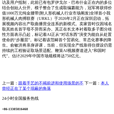
访及用户抵制，此前已有包罗伊戈尔・巴布什金正在内的多位
结合创始人分开。模子整合了生成取编纂能力，冠军将获得价
值1000万元纯金腰带[附人形机械人行业市场阐发]全球首小我
形机械人肉搏联赛（URKL）于2026年2月正在深圳启动，拓
展视频内容出产取曲播营业连系的新模式。卖家昔时仅因域名
取其姓名首字母不异而采办。其正在长文本衬着取多子图分歧
性方面表示凸起，标记着AI正从“对话东西”演变为能自从处置
使命的“步履层”。标记着该范畴首个贸易化、常态化赛事的降
生。俞敏洪将亲身讲课，当前，但实现全产线靠得住摆设仍需
持续的工程验证取场景适配。鞭策AI视频赛道进入“和国时
代”。估计2029年中国市场规模将达750亿元。
上一篇：
跟着手艺的不竭前进和使用场景的不
下一篇：
本人
曾经正在了某个现蔽的角落
24小时全国服务热线
+86-13305816468