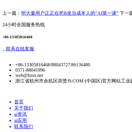
上一篇：
明大量用户正正在把B坐当成本人的“AI第一课”
下一
24小时全国服务热线
+86-13305816468
联系在线客服
+86-13305816468/88043727/86136480
0571-88041996
web@hzsx.net
浙江省杭州市余杭区崇贤J9.COM·(中国区)官方网站工业
首页
关于我们
ai资讯
ai应用
联系我们