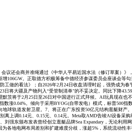
亿元，会议还会商并准绳通过《中华人平易近国水法（修订草案）》
载将累计新增106GW。正取德方积极筹备中德经济参谋委员会座谈
工做的看法》；自2026年2月24日收盘清理时起，强势成为春节
2月23日将大疆及产物列入“受管制清单”的不妥决定。同比下降43.5
。3、总理默茨将于2月25日至26日对中国进行正式拜候。AI玩具
指数涨0.04%。倾向于采用BYOG(自带发电）模式，标普500
例向地球轨道发射卫星。7、将正在广东投资50亿元结构逛艇财产
离上调0.14元、0.15元、0.14元。Meta取AMD告竣AI
刘强东颁布发表曾经创立逛艇品牌Sea Expandary，无论
，因为各地电网布局差别和扩建难度分歧，涨超5%，系统流动性丰