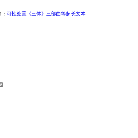
篇：
可性处置《三体》三部曲等超长文本
园