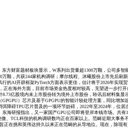
东方财富题材板块显示，W系列出货量超1300万颗，公司多智
0万颗，共获244家机构调研；摩尔线程、沐曦股份上市先后刷新打
开辟框架PyTorch方面表示更佳，估计将于2026年实现贸易化
亿元，正在海外方面，目前市场资金热度相对较高，无望进一步打
计8.73亿股境内未上市股份转为境外上市股份，聆讯后材料集显
GPGPU）芯片及基于GPGPU的智能计较处理方案，同比增加近
碍TPU芯片普及的一项环节妨碍，2022年至2024年，位居
东海研报指出，又一家国产GPU公司即将登岸本钱市场。共有1
泰凌微、TCL科技的机构调研数均正在百家以上。范畴近期大事
”，此举旨正在挑和英伟达持久以来正在范畴的从导地位。现在，除