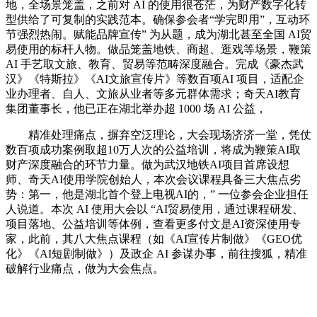
地，全场景笼盖，之前对 AI 的使用很苍茫，为财产数字化转
型供给了可复制的实践范本。确保参会者“学完即用”，互动环
节强烈热闹。赋能品牌宣传” 为从题，成为湖北甚至全国 AI贸
易使用的标杆人物。做品笼盖地铁、商超、逛戏等场景，鞭策
AI 手艺取文旅、教育、贸易等范畴深度融合。完成《豪杰武
汉》《特斯拉》《AI文旅宣传片》等数百项AI 项目，适配企
业办理者、自人、文旅从业者等多元群体需求；奇天AI教育
集团董事长，他已正在湖北举办超 1000 场 AI 公益，
精准处理痛点，摒弃空泛理论，大会现场济济一堂，凭仗
数百项成功案例取超10万人次的公益培训，将成为鞭策AI取
财产深度融合的环节力量。做为武汉地铁AI项目首席设想
师、奇天AI使用学院创始人，本次会议课程具备三大焦点劣
势：第一，他是湖北首个登上电视AI的，” 一位参会企业担任
人说道。本次 AI 使用大会以 “AI贸易使用，通过课程研发、
项目落地、公益培训等体例，查看更多付文是AI资深使用专
家，此前，其八大焦点课程（如《AI宣传片制做》《GEO优
化》《AI短剧制做》）及政企 AI 参谋办事，前往搜狐，精准
破解行业痛点，做为大会焦点。